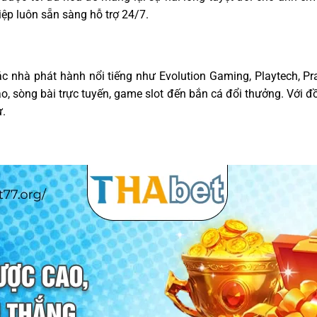
ệp luôn sẵn sàng hỗ trợ 24/7.
ác nhà phát hành nổi tiếng như Evolution Gaming, Playtech, P
hao, sòng bài trực tuyến, game slot đến bắn cá đổi thưởng. Với
ự.