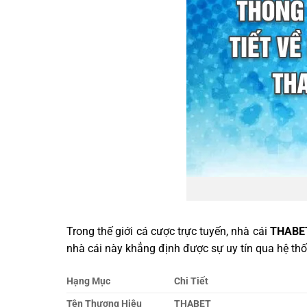
Trong thế giới cá cược trực tuyến, nhà cái
THABE
nhà cái này khẳng định được sự uy tín qua hệ th
Hạng Mục
Chi Tiết
Tên Thương Hiệu
THABET