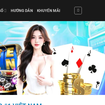
SỐ
HƯỚNG DẪN
KHUYẾN MÃI