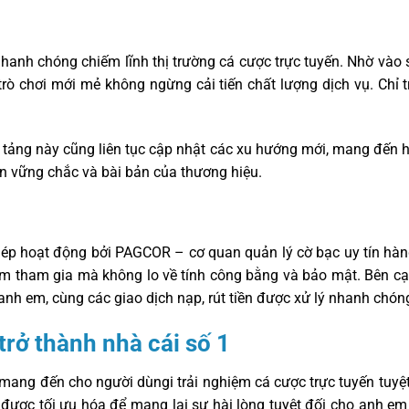
hanh chóng chiếm lĩnh thị trường cá cược trực tuyến. Nhờ vào 
ò chơi mới mẻ không ngừng cải tiến chất lượng dịch vụ. Chỉ 
 tảng này cũng liên tục cập nhật các xu hướng mới, mang đến 
iển vững chắc và bài bản của thương hiệu.
p hoạt động bởi PAGCOR – cơ quan quản lý cờ bạc uy tín hàn
tâm tham gia mà không lo về tính công bằng và bảo mật. Bên 
anh em, cùng các giao dịch nạp, rút tiền được xử lý nhanh chón
rở thành nhà cái số 1
, mang đến cho người dùngi trải nghiệm cá cược trực tuyến tuyệ
ều được tối ưu hóa để mang lại sự hài lòng tuyệt đối cho anh em