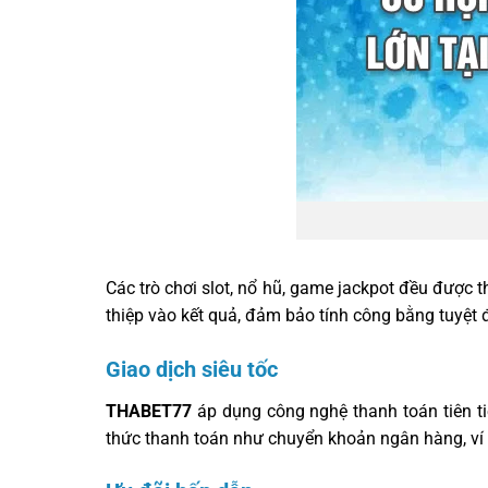
Các trò chơi slot, nổ hũ, game jackpot đều được 
thiệp vào kết quả, đảm bảo tính công bằng tuyệt đố
Giao dịch siêu tốc
THABET77
áp dụng công nghệ thanh toán tiên tiế
thức thanh toán như chuyển khoản ngân hàng, ví 