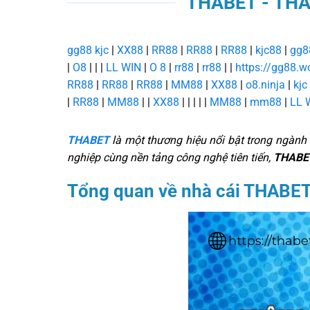
THABET - THA
gg88 kjc
|
XX88
|
RR88
|
RR88
|
RR88
|
kjc88
|
gg8
|
O8
| | |
LL WIN
|
O 8
|
rr88
|
rr88
| |
https://gg88.w
RR88
|
RR88
|
RR88
|
MM88
|
XX88
|
o8.ninja
|
kjc
|
RR88
|
MM88
| |
XX88
| | | | |
MM88
|
mm88
|
LL 
THABET
là một thương hiệu nổi bật trong ngành 
nghiệp cùng nền tảng công nghệ tiên tiến,
THABE
Tổng quan về nhà cái THABE