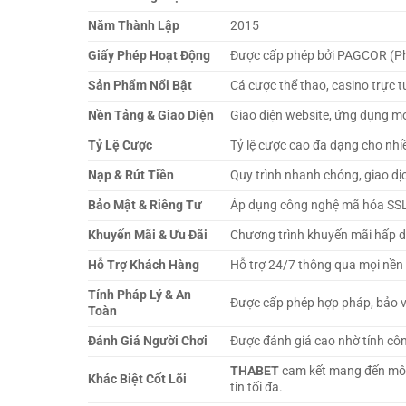
Năm Thành Lập
2015
Giấy Phép Hoạt Động
Được cấp phép bởi PAGCOR (Ph
Sản Phẩm Nổi Bật
Cá cược thể thao, casino trực tu
Nền Tảng & Giao Diện
Giao diện website, ứng dụng mob
Tỷ Lệ Cược
Tỷ lệ cược cao đa dạng cho nhiề
Nạp & Rút Tiền
Quy trình nhanh chóng, giao dịc
Bảo Mật & Riêng Tư
Áp dụng công nghệ mã hóa SSL 
Khuyến Mãi & Ưu Đãi
Chương trình khuyến mãi hấp dẫ
Hỗ Trợ Khách Hàng
Hỗ trợ 24/7 thông qua mọi nền 
Tính Pháp Lý & An
Được cấp phép hợp pháp, bảo vệ
Toàn
Đánh Giá Người Chơi
Được đánh giá cao nhờ tính côn
THABET
cam kết mang đến môi 
Khác Biệt Cốt Lõi
tin tối đa.