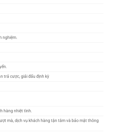
nh nghiệm.
yến.
 trả cược, giải đấu định kỳ
h hàng nhiệt tình.
mượt mà, dịch vụ khách hàng tận tâm và bảo mật thông