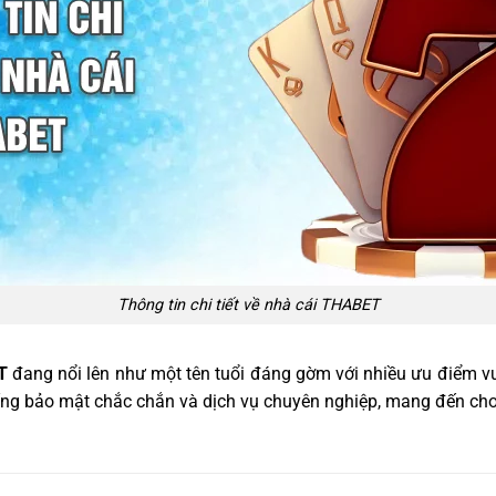
Thông tin chi tiết về nhà cái THABET
T
đang nổi lên như một tên tuổi đáng gờm với nhiều ưu điểm vượt
ống bảo mật chắc chắn và dịch vụ chuyên nghiệp, mang đến cho