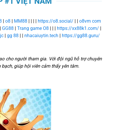
P #1 VIỆT NAM
8
|
o8
|
MM88
| | | |
https://o8.social/
| |
o8vm com
 |
GG88
|
Trang game O8
| | |
https://xx88k1.com/
|
jc
|
gg 88
| |
nhacaiuytin.tech
|
https://gg88.guru/
cao cho người tham gia. Với đội ngũ hỗ trợ chuyên
 bạch, giúp hội viên cảm thấy yên tâm.