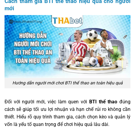
Cách tham gia BTI thể thao hiệu quả cho người
mới
Hướng dẫn người mới chơi BTI thể thao an toàn hiệu quả
Đối với người mới, việc làm quen với
BTI thể thao
đúng
cách sẽ giúp tối ưu lợi nhuận và hạn chế rủi ro không cần
thiết. Hiểu rõ quy trình tham gia, cách chọn kèo và quản lý
vốn là yếu tố quan trọng để chơi hiệu quả lâu dài.