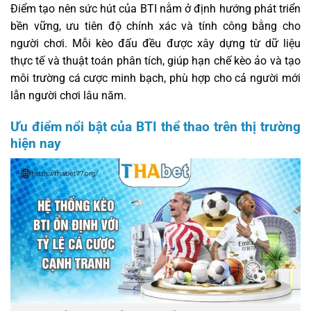
Điểm tạo nên sức hút của BTI nằm ở định hướng phát triển
bền vững, ưu tiên độ chính xác và tính công bằng cho
người chơi. Mỗi kèo đấu đều được xây dựng từ dữ liệu
thực tế và thuật toán phân tích, giúp hạn chế kèo ảo và tạo
môi trường cá cược minh bạch, phù hợp cho cả người mới
lẫn người chơi lâu năm.
Ưu điểm nổi bật của BTI thể thao trên thị trường
hiện nay