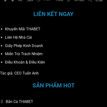
LIÊN KẾT NGAY
Khuyến Mãi THABET
Liên Hệ Nhà Cái
Giấy Phép Kinh Doanh
Miễn Trừ Trách Nhiệm
Điều Khoản & Điều Kiện
Tác giả:
CEO Tuấn Anh
SẢN PHẨM HOT
Bắn Cá THABET