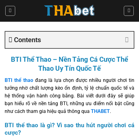
Skip
to
content
Contents
BTI Thể Thao – Nền Tảng Cá Cược Thể
Thao Uy Tín Quốc Tế
BTI thể thao
đang là lựa chọn được nhiều người chơi tin
tưởng nhờ chất lượng kèo ổn định, tỷ lệ chuẩn quốc tế và
hệ thống vận hành công bằng. Bài viết dưới đây sẽ giúp
bạn hiểu rõ về nền tảng BTI, những ưu điểm nổi bật cũng
như cách tham gia hiệu quả thông qua
THABET
.
BTI thể thao là gì? Vì sao thu hút người chơi cá
cược?