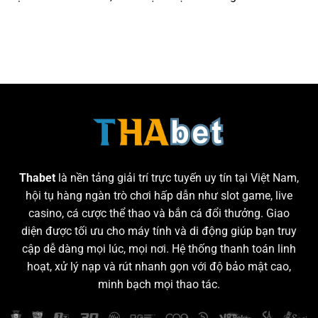
Thabet
là nền tảng giải trí trực tuyến uy tín tại Việt Nam,
hội tụ hàng ngàn trò chơi hấp dẫn như slot game, live
casino, cá cược thể thao và bắn cá đổi thưởng. Giao
diện được tối ưu cho máy tính và di động giúp bạn truy
cập dễ dàng mọi lúc, mọi nơi. Hệ thống thanh toán linh
hoạt, xử lý nạp và rút nhanh gọn với độ bảo mật cao,
minh bạch mọi thao tác.